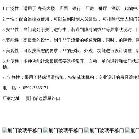
1.广泛性：适用于 办公大楼、店面、银行、厂房、餐厅、酒店、购物中
2.**性：配合遥控器使用，可以达到限制人员进出， 可排除您无人锁门
3.安**性：当门扇处于关门进行中，若遇到障碍物或**等异常状况时
4.节能性：高质量的设计、制作**了流量的畅通无阻，同时，的隔音、隔
5.美观性：可以按照您的要求，**的形状、外观、功能进行设计调整，
6.方便性：多种功能让您根据需要选择常开、自动、单向通行和锁门
畅。
7. 宁静性：采用了特殊润滑措施，特制减速机构；专业设计的吊具滚
电 话 ： 0592-3333171
厂家地址： 厦门湖边群星路口